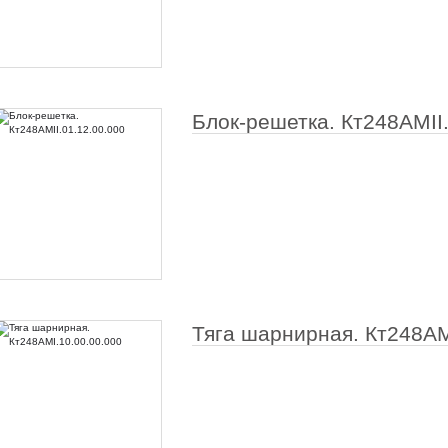
Блок-решетка. Кт248АМII.
Тяга шарнирная. Кт248АМ