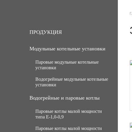
Г
О КОМПАНИИ
ПРОДУКЦИЯ
ПРОДУКЦИЯ
Модульные котельные установки
Паровые модульные котельные
установки
Водогрейные модульные котельные
МКУ паровые угольные с ручной
установки
подачей топлива
МКУ паровые угольные с
МКУ водогрейные угольные с
Водогрейные и паровые котлы
механической подачей топлива
ручной подачей топлива
Паровые котлы малой мощности
Паровые газомазутные модульные
МКУ водогрейные угольные с
типа Е-1,0-0,9
котельные установки
механической подачей топлива
Паровые котлы малой мощности
МКУ паровые мазутные (нефть)