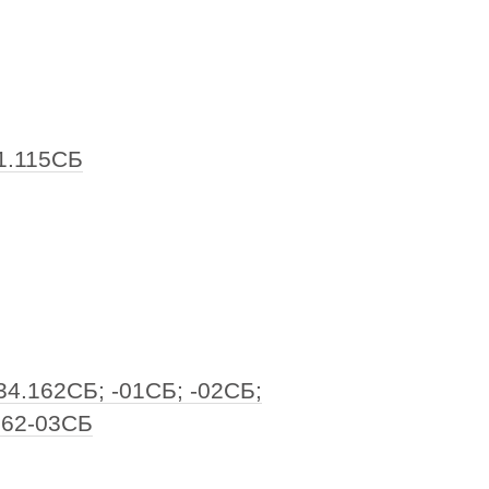
1.115СБ
4.162СБ; -01СБ; -02СБ;
162-03СБ