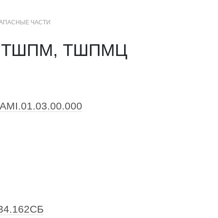
АПАСНЫЕ ЧАСТИ
+7 (3852) 50-22-99
Контакты
МЕНЮ
 ТШПМ, ТШПМЦ
САЙТА
АМI.01.03.00.000
34.162СБ